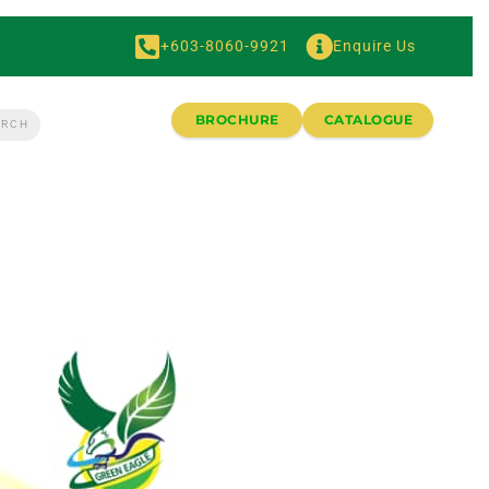
+603-8060-9921
Enquire Us
BROCHURE
CATALOGUE