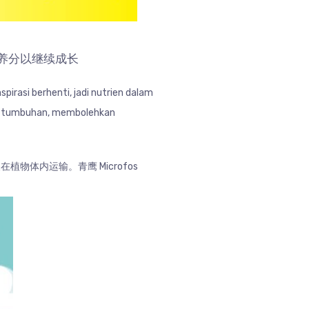
收养分以继续成长
irasi berhenti, jadi nutrien dalam
ma tumbuhan, membolehkan
体内运输。青鹰 Microfos