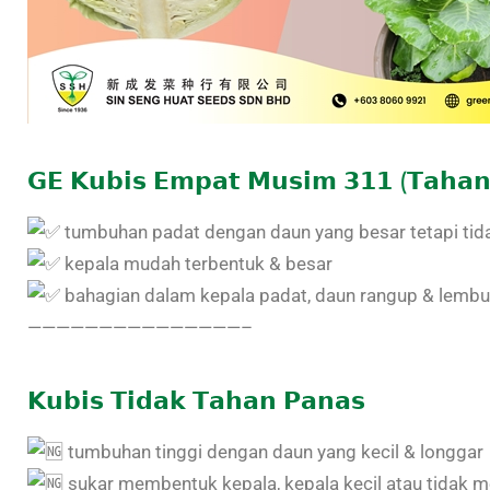
𝗚𝗘 𝗞𝘂𝗯𝗶𝘀 𝗘𝗺𝗽𝗮𝘁 𝗠𝘂𝘀𝗶𝗺 𝟯𝟭𝟭 (𝗧𝗮𝗵𝗮𝗻
tumbuhan padat dengan daun yang besar tetapi tid
kepala mudah terbentuk & besar
bahagian dalam kepala padat, daun rangup & lembu
———————————————–
𝗞𝘂𝗯𝗶𝘀 𝗧𝗶𝗱𝗮𝗸 𝗧𝗮𝗵𝗮𝗻 𝗣𝗮𝗻𝗮𝘀
tumbuhan tinggi dengan daun yang kecil & longgar
sukar membentuk kepala, kepala kecil atau tidak