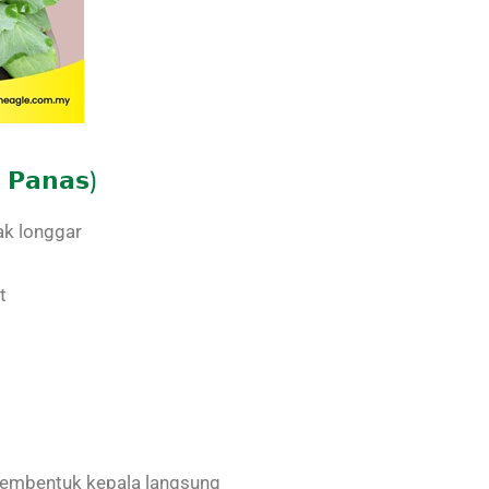
 𝗣𝗮𝗻𝗮𝘀)
ak longgar
t
 membentuk kepala langsung