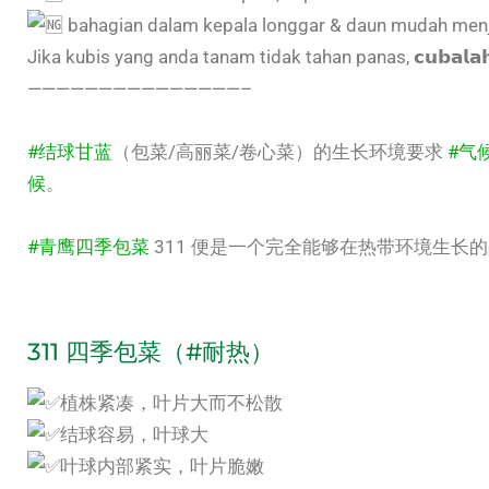
bahagian dalam kepala longgar & daun mudah menj
Jika kubis yang anda tanam tidak tahan panas, 𝗰𝘂𝗯𝗮𝗹𝗮𝗵
———————————————–
#结球甘蓝
（包菜/高丽菜/卷心菜）的生长环境要求
#气
候
。
#青鹰四季包菜
311 便是一个完全能够在热带环境生长
311
四季包菜
（
#耐热
）
植株紧凑，叶片大而不松散
结球容易，叶球大
叶球内部紧实，叶片脆嫩