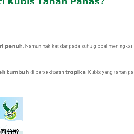
𝘁𝗶 𝗞𝘂𝗯𝗶𝘀 𝗧𝗮𝗵𝗮𝗻 𝗣𝗮𝗻𝗮𝘀?
𝗵𝗮𝗿𝗶 𝗽𝗲𝗻𝘂𝗵. Namun hakikat daripada suhu global meningkat, 𝗷𝗲
𝗼𝗹𝗲𝗵 𝘁𝘂𝗺𝗯𝘂𝗵 di persekitaran 𝘁𝗿𝗼𝗽𝗶𝗸𝗮. Kubis yang tah