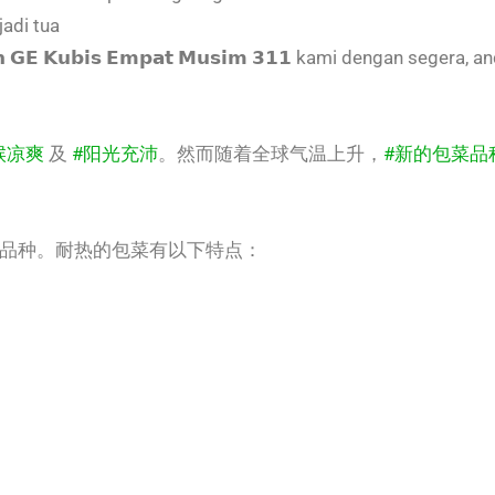
adi tua
 𝗚𝗘 𝗞𝘂𝗯𝗶𝘀 𝗘𝗺𝗽𝗮𝘁 𝗠𝘂𝘀𝗶𝗺 𝟯𝟭𝟭 kami dengan segera,
候凉爽
及
#阳光充沛
。然而随着全球气温上升，
#新的包菜品
的品种。耐热的包菜有以下特点：