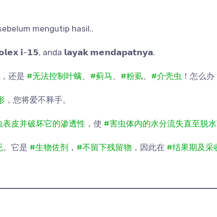
ebelum mengutip hasil..
𝗲𝘅 𝗶-𝟭𝟱, anda 𝗹𝗮𝘆𝗮𝗸 𝗺𝗲𝗻𝗱𝗮𝗽𝗮𝘁𝗻𝘆𝗮.
，还是
#无法控制叶螨
、
#蓟马
、
#粉虱
、
#介壳虫
！怎么办
形
，您将爱不释手。
虫表皮并破坏它的渗透性
，使
#害虫体内的水分流失直至脱水
死
。它是
#生物佐剂
，
#不留下残留物
，因此在
#结果期及采