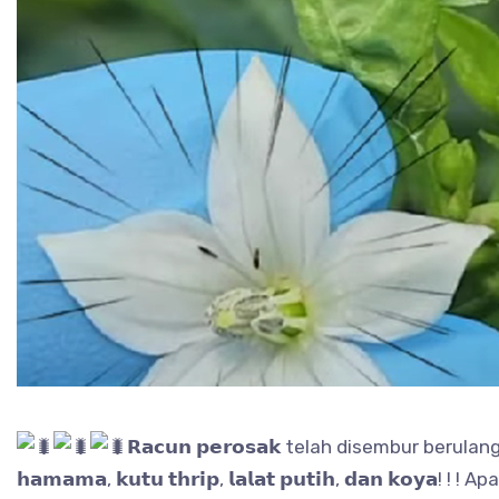
𝗥𝗮𝗰𝘂𝗻 𝗽𝗲𝗿𝗼𝘀𝗮𝗸 telah disembur berul
𝗵𝗮𝗺𝗮𝗺𝗮, 𝗸𝘂𝘁𝘂 𝘁𝗵𝗿𝗶𝗽, 𝗹𝗮𝗹𝗮𝘁 𝗽𝘂𝘁𝗶𝗵, 𝗱𝗮𝗻 𝗸𝗼𝘆𝗮! !