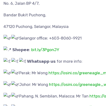
No. 6, Jalan BP 4/7,
Bandar Bukit Puchong,
47120 Puchong, Selangor, Malaysia
Selangor office: +603-8060-9921
𝗦𝗵𝗼𝗽𝗲𝗲:
bit.ly/3PgonJY
𝗪𝗵𝗮𝘁𝘀𝗮𝗽𝗽 𝘂𝘀 for more info:
Perak: Mr Wong
https://osini.co/greeneagle
Johor: Mr Wong
https://osini.co/greeneagle_
Pahang, N. Sembilan, Malacca: Mr Tan
https://