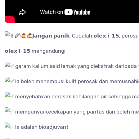
𝗝𝗮𝗻𝗴𝗮𝗻 𝗽𝗮𝗻𝗶𝗸. Cubalah 𝗼𝗹𝗲𝘅 𝗶-𝟭
𝗼𝗹𝗲𝘅 𝗶-𝟭𝟱 mengandungi
garam kalium asid lemak yang diekstrak daripad
ia boleh menembusi kulit perosak dan memusnah
menyebabkan perosak kehilangan air sehingga ma
mempunyai kecekapan yang pantas dan boleh me
Ia adalah bioadjuvant