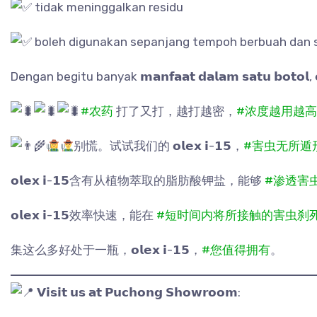
tidak meninggalkan residu
boleh digunakan sepanjang tempoh berbuah dan s
Dengan begitu banyak 𝗺𝗮𝗻𝗳𝗮𝗮𝘁 𝗱𝗮𝗹𝗮𝗺 𝘀𝗮𝘁𝘂 𝗯𝗼𝘁𝗼𝗹, 𝗼
#农药
打了又打，越打越密，
#浓度越用越高
别慌。试试我们的 𝗼𝗹𝗲𝘅 𝗶-𝟭𝟱，
#害虫无所遁
𝗼𝗹𝗲𝘅 𝗶-𝟭𝟱含有从植物萃取的脂肪酸钾盐，能够
#渗透害
𝗼𝗹𝗲𝘅 𝗶-𝟭𝟱效率快速，能在
#短时间内将所接触的害虫刹
集这么多好处于一瓶，𝗼𝗹𝗲𝘅 𝗶-𝟭𝟱，
#您值得拥有
。
𝗩𝗶𝘀𝗶𝘁 𝘂𝘀 𝗮𝘁 𝗣𝘂𝗰𝗵𝗼𝗻𝗴 𝗦𝗵𝗼𝘄𝗿𝗼𝗼𝗺: