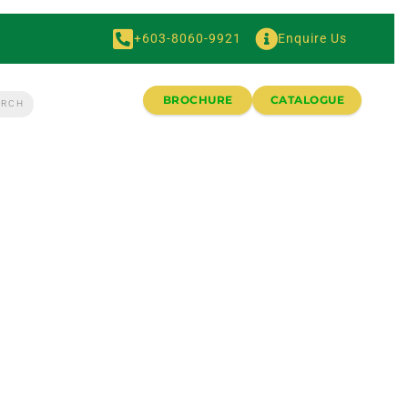
+603-8060-9921
Enquire Us
BROCHURE
CATALOGUE