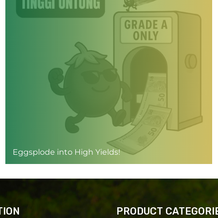
Eggsplode into High Yields!
TION
PRODUCT CATEGORI