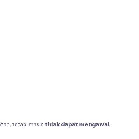
etapi masih 𝘁𝗶𝗱𝗮𝗸 𝗱𝗮𝗽𝗮𝘁 𝗺𝗲𝗻𝗴𝗮𝘄𝗮𝗹