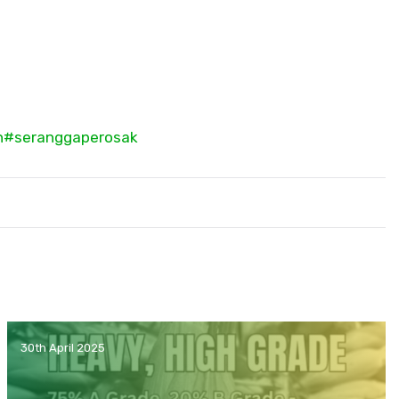
n
#seranggaperosak
30th April 2025