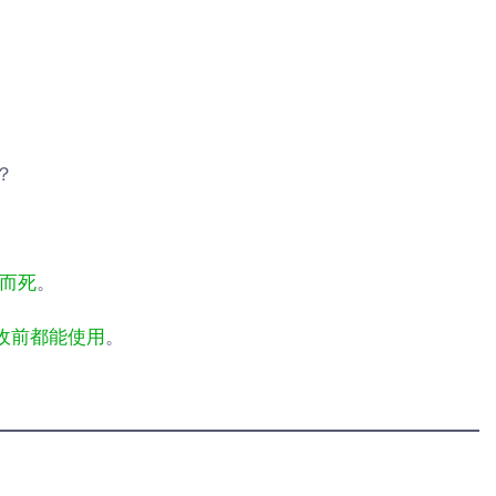
？
而死
。
收前都能使用
。