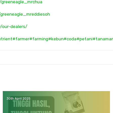
co/greeneagle_mrchua
co/greeneagle_mreddiesoh
/our-dealers/
trient
#farmer
#farming
#kebun
#coda
#petani
#tanama
30th April 2025