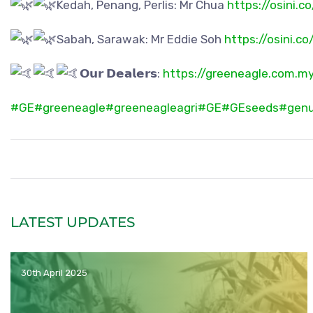
Kedah, Penang, Perlis: Mr Chua
https://osini.
Sabah, Sarawak: Mr Eddie Soh
https://osini.
𝗢𝘂𝗿 𝗗𝗲𝗮𝗹𝗲𝗿𝘀:
https://greeneagle.com.my
#GE
#greeneagle
#greeneagleagri
#GE
#GEseeds
#genu
LATEST UPDATES
30th April 2025