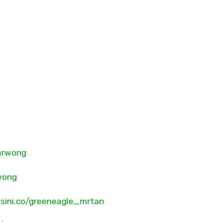
_mrwong
wong
osini.co/greeneagle_mrtan