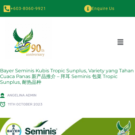
+603-8060-9921
Enquire Us
Bayer Seminis Kubis Tropic Sunplus, Variety yang Tahan
Cuaca Panas 新产品推介 – 拜耳 Seminis 包菜 Tropic
Sunplus, 耐热品种
ANGELINA ADMIN
11TH OCTOBER 2023