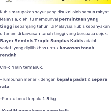
Kubis merupakan sayur yang disukai oleh semua rakyat
Malaysia, oleh itu mempunyai 𝗽𝗲𝗿𝗺𝗶𝗻𝘁𝗮𝗮𝗻 𝘆𝗮𝗻𝗴
𝘁𝗶𝗻𝗴𝗴𝗶 sepanjang tahun. Di Malaysia, kubis kebanyakan
ditanam di kawasan tanah tinggi yang bercuaca sejuk.
𝗕𝗮𝘆𝗲𝗿 𝗦𝗲𝗺𝗶𝗻𝗶𝘀 𝗧𝗿𝗼𝗽𝗶𝗰 𝗦𝘂𝗻𝗽𝗹𝘂𝘀 𝗞𝘂𝗯𝗶𝘀 adalah
varieti yang dipilih khas untuk 𝗸𝗮𝘄𝗮𝘀𝗮𝗻 𝘁𝗮𝗻𝗮𝗵
𝗿𝗲𝗻𝗱𝗮𝗵.
Ciri-ciri lain termasuk:
-Tumbuhan menarik dengan 𝗸𝗲𝗽𝗮𝗹𝗮 𝗽𝗮𝗱𝗮𝘁 & 𝘀𝗲𝗽𝗮𝗿𝗮
𝗿𝗮𝘁𝗮
-Purata berat kepala 𝟭.𝟱 𝗸𝗴
-𝗞𝘂𝗮𝗹𝗶𝘁𝗶 𝗽𝗲𝗺𝗮𝗸𝗮𝗻𝗮𝗻 𝘆𝗮𝗻𝗴 𝗯𝗮𝗶𝗸